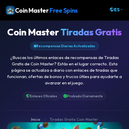
Coin Master
Free Spins
ES
Coin Master
Tiradas Gratis
Recompensas Diarias Actualizadas
¿Buscas los últimos enlaces de recompensas de Tiradas
Gratis de Coin Master? Estás en el lugar correcto. Esta
página se actualiza a diario con enlaces de tiradas que
funcionan, ofertas de bonos y trucos útiles para ayudarte a
avanzar en el juego.
Enlaces Oficiales
Probado Diariamente
Inicio
/
Tiradas Gratis Coin Master