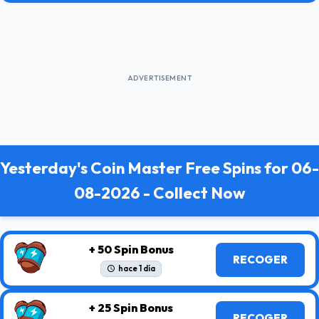
ADVERTISEMENT
Yesterday's Coin Master Free Spins for 06-
08-2026 - Collect Now
+
50 Spin Bonus
RECOGER
hace 1 día
+
25 Spin Bonus
RECOGER