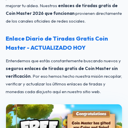
mejorar tu aldea. Nuestros
enlaces de tiradas gratis de
Coin Master 2026 que funcionan
provienen directamente
de los canales oficiales de redes sociales.
Enlace Diario de Tiradas Gratis Coin
Master - ACTUALIZADO HOY
Entendemos que estás constantemente buscando nuevos y
seguros enlaces de tiradas gratis de Coin Master sin
verificación
. Por eso hemos hecho nuestra misión recopilar,
verificar y actualizar los últimos enlaces de tiradas y
monedas cada día justo aquí en nuestro sitio web.