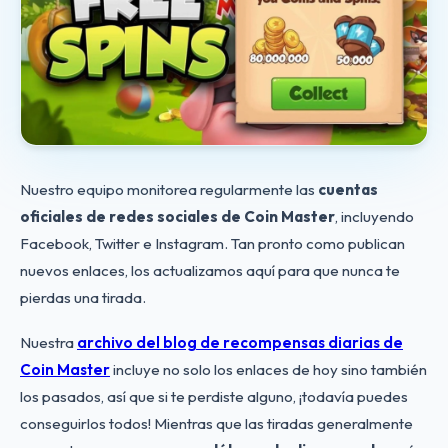
Nuestro equipo monitorea regularmente las
cuentas
oficiales de redes sociales de Coin Master
, incluyendo
Facebook, Twitter e Instagram. Tan pronto como publican
nuevos enlaces, los actualizamos aquí para que nunca te
pierdas una tirada.
Nuestra
archivo del blog de recompensas diarias de
Coin Master
incluye no solo los enlaces de hoy sino también
los pasados, así que si te perdiste alguno, ¡todavía puedes
conseguirlos todos! Mientras que las tiradas generalmente