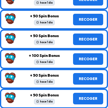
hace 1 día
+
50 Spin Bonus
RECOGER
hace 1 día
+
50 Spin Bonus
RECOGER
hace 1 día
+
100 Spin Bonus
RECOGER
hace 1 día
+
50 Spin Bonus
RECOGER
hace 1 día
+
50 Spin Bonus
RECOGER
hace 1 día