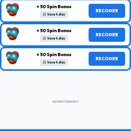
+
50 Spin Bonus
RECOGER
hace 4 días
+
50 Spin Bonus
RECOGER
hace 4 días
+
50 Spin Bonus
RECOGER
hace 4 días
ADVERTISEMENT