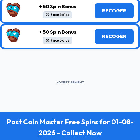
+
50 Spin Bonus
RECOGER
hace 5 días
+
50 Spin Bonus
RECOGER
hace 5 días
ADVERTISEMENT
Past Coin Master Free Spins for 01-08-
2026 - Collect Now