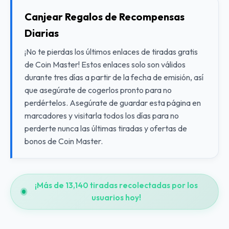
Canjear Regalos de Recompensas
Diarias
¡No te pierdas los últimos enlaces de tiradas gratis
de Coin Master! Estos enlaces solo son válidos
durante tres días a partir de la fecha de emisión, así
que asegúrate de cogerlos pronto para no
perdértelos. Asegúrate de guardar esta página en
marcadores y visitarla todos los días para no
perderte nunca las últimas tiradas y ofertas de
bonos de Coin Master.
¡Más de 13,140 tiradas recolectadas por los
usuarios hoy!