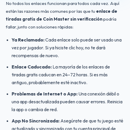
No todos los enlaces funcionan para todos cada vez. Aquí
están las razones más comunes por las que tu
enlace de
tiradas gratis de Coin Master sin verificación
podría
fallar, junto con soluciones rápidas:
Ya Reclamado:
Cada enlace solo puede ser usado una
vez por jugador. Si ya hiciste clic hoy, no te dará
recompensas de nuevo.
Enlace Caducado:
La mayoría de los enlaces de
tiradas gratis caducan en 24–72 horas. Si es más
antiguo, probablemente esté inactivo.
Problemas de Internet o App:
Una conexión débil o
una app desactualizada pueden causar errores. Reinicia
la app o cambia de red.
App No Sincronizada:
Asegúrate de que tu juego esté
actualizado y sincronizado con tu cuenta principal de